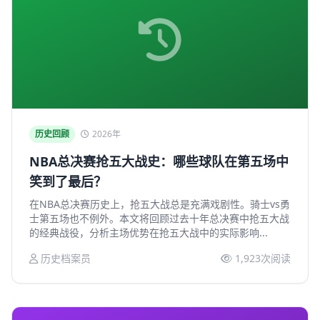
历史回顾
2026年
NBA总决赛抢五大战史：哪些球队在第五场中
笑到了最后？
在NBA总决赛历史上，抢五大战总是充满戏剧性。骑士vs勇
士第五场也不例外。本文将回顾过去十年总决赛中抢五大战
的经典战役，分析主场优势在抢五大战中的实际影响...
历史档案员
1,923次阅读