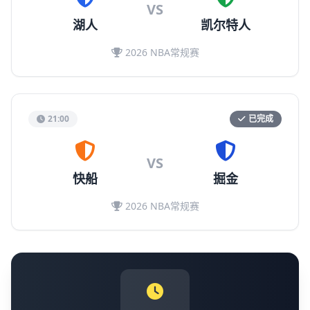
VS
湖人
凯尔特人
2026 NBA常规赛
21:00
已完成
VS
快船
掘金
2026 NBA常规赛