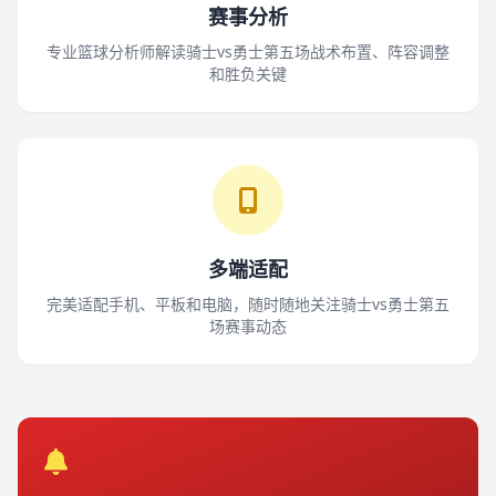
赛事分析
专业篮球分析师解读骑士vs勇士第五场战术布置、阵容调整
和胜负关键
多端适配
完美适配手机、平板和电脑，随时随地关注骑士vs勇士第五
场赛事动态