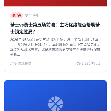
总决赛
2026年
骑士vs勇士第五场前瞻：主场优势能否帮助骑
士锁定胜局？
2026年NBA总决赛第五场即将打响，骑士坐镇主场迎战勇
士。系列赛大比分2比2平，本场胜负将直接决定晋级走向。
本文将从战术布置、球员状态和历史交锋三个维度进行深度
分析...
篮球观察员
3,286次阅读