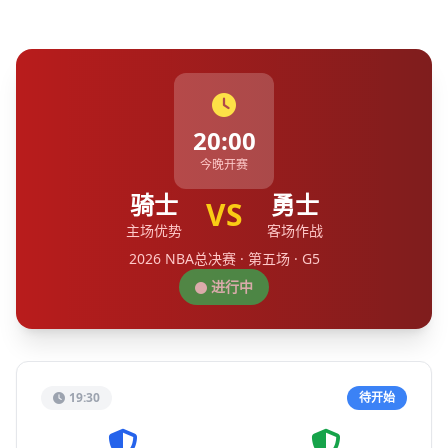
20:00
今晚开赛
骑士
勇士
VS
主场优势
客场作战
2026 NBA总决赛 · 第五场 · G5
进行中
19:30
待开始