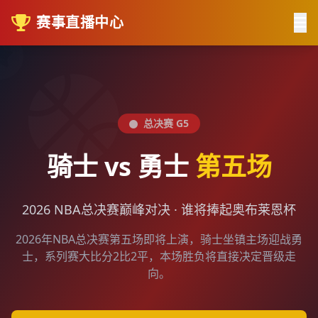
赛事直播中心
总决赛 G5
骑士 vs 勇士
第五场
2026 NBA总决赛巅峰对决 · 谁将捧起奥布莱恩杯
2026年NBA总决赛第五场即将上演，骑士坐镇主场迎战勇
士，系列赛大比分2比2平，本场胜负将直接决定晋级走
向。