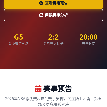
查看赛事预告
阅读赛事分析
G5
2:2
20:00
总决赛第五场
系列赛大比分
开赛时间
赛事预告
2026年NBA总决赛及热门赛事安排，关注骑士vs勇士第五
场及更多精彩对决